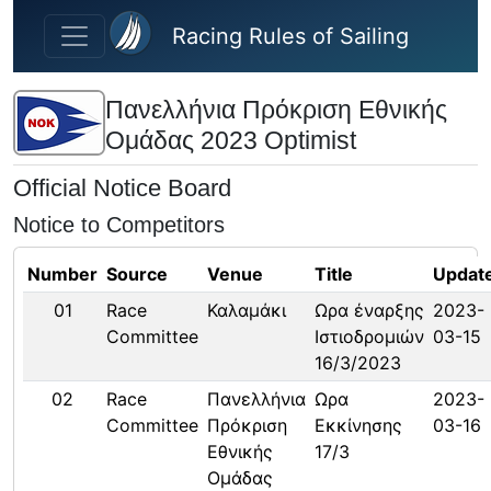
Skip to main content
Racing Rules of Sailing
Πανελλήνια Πρόκριση Εθνικής
Ομάδας 2023 Optimist
Official Notice Board
Notice to Competitors
Number
Source
Venue
Title
Updat
01
Race
Καλαμάκι
Ωρα έναρξης
2023-
Committee
Ιστιοδρομιών
03-15
16/3/2023
02
Race
Πανελλήνια
Ωρα
2023-
Committee
Πρόκριση
Εκκίνησης
03-16
Εθνικής
17/3
Ομάδας