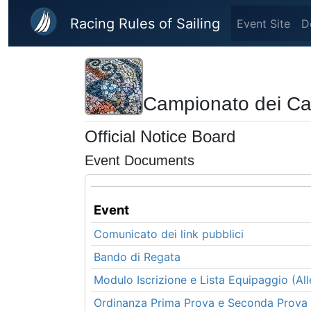
Skip to main content
Racing Rules of Sailing
Event Site
D
Campionato dei Ca
Official Notice Board
Event Documents
Event
Comunicato dei link pubblici
Bando di Regata
Modulo Iscrizione e Lista Equipaggio (All
Ordinanza Prima Prova e Seconda Prova