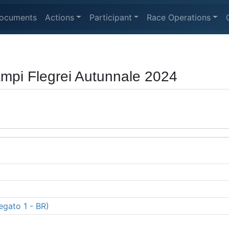
ocuments
Actions
Participant
Race Operations
mpi Flegrei Autunnale 2024
egato 1 - BR)