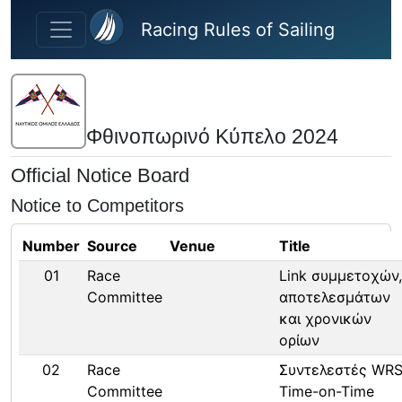
Skip to main content
Racing Rules of Sailing
Φθινοπωρινό Κύπελο 2024
Official Notice Board
Notice to Competitors
Number
Source
Venue
Title
01
Race
Link συμμετοχών,
Committee
αποτελεσμάτων
και χρονικών
ορίων
02
Race
Συντελεστές WR
Committee
Time-on-Time