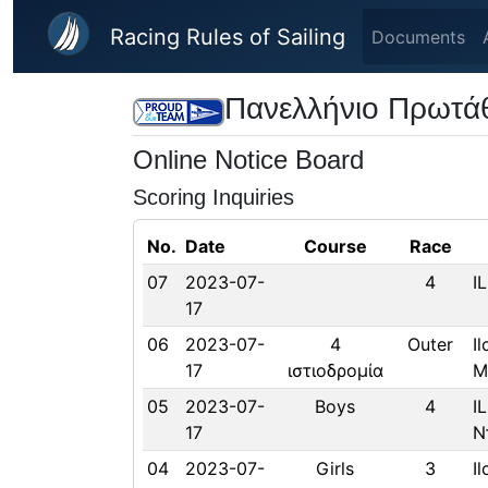
Skip to main content
Racing Rules of Sailing
Documents
Πανελλήνιο Πρωτά
Online Notice Board
Scoring Inquiries
No.
Date
Course
Race
07
2023-07-
4
I
17
06
2023-07-
4
Outer
I
17
ιστιοδρομία
Μ
05
2023-07-
Boys
4
I
17
Ν
04
2023-07-
Girls
3
I