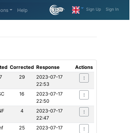
Sign Up
Sign In
ions
Help
ted
Corrected
Response
Actions
7
29
2023-07-17
22:53
SC
16
2023-07-17
22:50
NF
4
2023-07-17
22:47
nf
25
2023-07-17