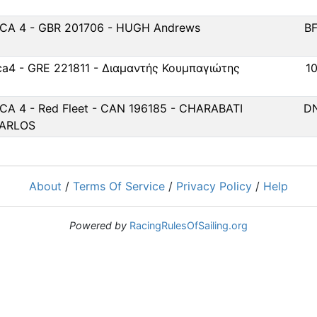
LCA 4 - GBR 201706 - HUGH Andrews
B
lca4 - GRE 221811 - Διαμαντής Κουμπαγιώτης
1
LCA 4 - Red Fleet - CAN 196185 - CHARABATI
D
ARLOS
About
/
Terms Of Service
/
Privacy Policy
/
Help
Powered by
RacingRulesOfSailing.org