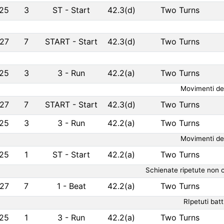
25
3
ST
-
Start
42.3(d)
Two Turns
27
7
START
-
Start
42.3(d)
Two Turns
25
3
3
-
Run
42.2(a)
Two Turns
Movimenti den
27
7
START
-
Start
42.3(d)
Two Turns
25
3
3
-
Run
42.2(a)
Two Turns
Movimenti den
25
1
ST
-
Start
42.2(a)
Two Turns
Schienate ripetute non 
27
7
1
-
Beat
42.2(a)
Two Turns
RIpetuti bat
25
1
3
-
Run
42.2(a)
Two Turns