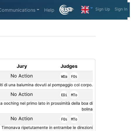
Sign Up
Sign In
Communications
Help
Jury
Judges
No Action
WDa
FOs
titi di una balumina dovuti al pompaggio col corpo.
No Action
EDi
MTo
 ooching nel primo lato in prossimità della boa di
bolina
No Action
FOs
MTo
Timonava ripetutamente in entrambe le direzioni