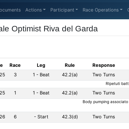
ocuments
Actions
Participant
Race Operations
ale Optimist Riva del Garda
te
Race
Leg
Rule
Response
25
3
1
-
Beat
42.2(a)
Two Turns
RIpetuti bat
25
1
1
-
Beat
42.2(a)
Two Turns
Body pumping associato a
26
6
-
Start
42.3(d)
Two Turns