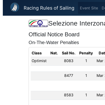
Skip to main content
Racing Rules of Sailing
Event Site
D
Selezione Interzon
Official Notice Board
On-The-Water Penalties
Class
Nat.
Sail No.
Penalty
Da
Optimist
8083
1
Mar 
8477
1
Mar 
8583
1
Mar 