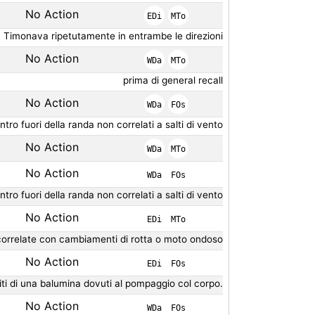
No Action
EDi
MTo
Timonava ripetutamente in entrambe le direzioni
No Action
WDa
MTo
prima di general recall
No Action
WDa
FOs
tro fuori della randa non correlati a salti di vento
No Action
WDa
MTo
No Action
WDa
FOs
tro fuori della randa non correlati a salti di vento
No Action
EDi
MTo
correlate con cambiamenti di rotta o moto ondoso
No Action
EDi
FOs
titi di una balumina dovuti al pompaggio col corpo.
No Action
WDa
FOs