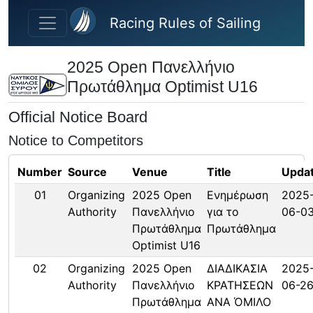
Skip to main content
Racing Rules of Sailing
2025 Open Πανελλήνιο
Πρωτάθλημα Optimist U16
Official Notice Board
Notice to Competitors
Number
Source
Venue
Title
Upda
01
Organizing
2025 Open
Ενημέρωση
2025
Authority
Πανελλήνιο
για το
06-0
Πρωτάθλημα
Πρωτάθλημα
Optimist U16
02
Organizing
2025 Open
ΔΙΑΔΙΚΑΣΙΑ
2025
Authority
Πανελλήνιο
ΚΡΑΤΗΣΕΩΝ
06-2
Πρωτάθλημα
ΑΝΑ ΌΜΙΛΟ