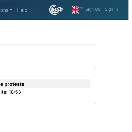
Sign Up
Sign In
ions
Help
le proteste
ite: 18:53