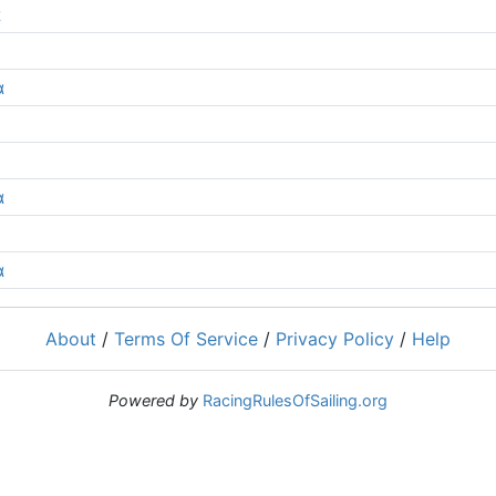
α
α
α
α
About
/
Terms Of Service
/
Privacy Policy
/
Help
Powered by
RacingRulesOfSailing.org