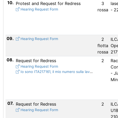
10.
Protest and Request for Redress
3
las
Hearing Request Form
rossa
- 2
09.
Hearing Request Form
2
ILC
flotta
Ope
rossa
217
08.
Request for Redress
2
Rac
Hearing Request Form
Com
Io sono ITA217161, il mio numero sulla lavagna non c'è, non capisco il BFD
- J
Min
07.
Request for Redress
2
ILC
Hearing Request Form
U18
21