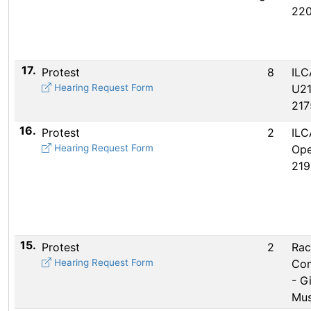
22
17.
Protest
8
ILC
Hearing Request Form
U21
217
16.
Protest
2
ILC
Hearing Request Form
Ope
219
15.
Protest
2
Rac
Hearing Request Form
Com
- G
Mu