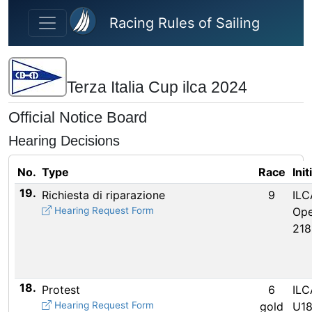
Skip to main content
Racing Rules of Sailing
Terza Italia Cup ilca 2024
Official Notice Board
Hearing Decisions
No.
Type
Race
Init
19.
Richiesta di riparazione
9
ILC
Hearing Request Form
Ope
21
18.
Protest
6
ILC
Hearing Request Form
gold
U18