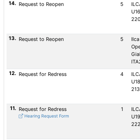
14.
Request to Reopen
5
ILC
U16
22
13.
Request to Reopen
5
Ilca
Op
Gial
ITA
12.
Request for Redress
4
ILC
U18
21
11.
Request for Redress
1
ILC
Hearing Request Form
U19
22