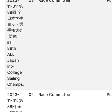
2023-
03
Race Committee
Pu
11-01: 第
88回 全
日本学生
ヨット選
手権大会
(団体
戦)
88th
ALL
Japan
Int-
College
Sailing
Champs.
2023-
02
Race Committee
Pu
11-01: 第
88回 全