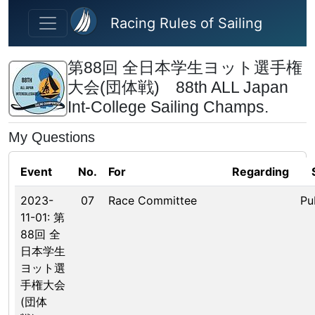
Skip to main content
Racing Rules of Sailing
第88回 全日本学生ヨット選手権
大会(団体戦) 88th ALL Japan
Int-College Sailing Champs.
My Questions
Event
No.
For
Regarding
2023-
07
Race Committee
Pu
11-01: 第
88回 全
日本学生
ヨット選
手権大会
(団体