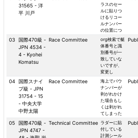
ラスのセー
31565 - 洋
ルに貼りつ
平 川戸
けるリコー
ルナンバー
の位置につ
03
国際470級 -
Race Committee
org検索で艇
Publ
体番号と識
JPN 4534 -
別番号が一
4 - Kyohei
致していな
Komatsu
いですが、
変更し
04
国際スナイ
Race Committee
海上でバウ
Publ
ナンバーが
プ級 - JPN
剥がれかけ
31754 - 15
た場合もし
- 中央大学
くは剥がれ
中野太陽
てしまった
05
国際470級 -
Technical Committee
ラダーに貼
Publ
付している
JPN 4747 -
計測シール
48 - 海聖 岩