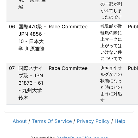
の一部が剥
城
がれてしま
ったのです
06
国際470級 -
Race Committee
観覧艇が微
Publ
軽風の際に
JPN 4856 -
上マークに
10 - 日本大
上がっては
学 川原雅隆
いけない件
についてで
07
国際スナイ
Race Committee
[Image] オ
Publ
ルグがこの
プ級 - JPN
状態になっ
31873 - 61
た時はどの
- 九州大学
ように対処
鈴木
す
About
/
Terms Of Service
/
Privacy Policy
/
Help