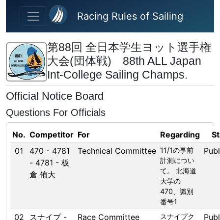
Skip to main content
Racing Rules of Sailing
第88回 全日本学生ヨット選手権
大会(団体戦) 88th ALL Japan
Int-College Sailing Champs.
Official Notice Board
Questions For Officials
No.
Competitor
For
Regarding
St
01
470 - 4781
Technical Committee
11/1の事前
Publ
計測につい
- 4781 - 板
て。 北海道
倉 侑大
大学の
470、識別
番号1
02
スナイプ -
Race Committee
スナイプク
Publ