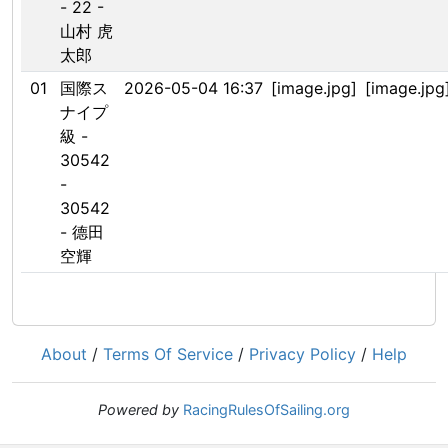
- 22 -
山村 虎
太郎
01
国際ス
2026-05-04 16:37
[image.jpg]
[image.jpg
ナイプ
級 -
30542
-
30542
- 德田
空輝
About
/
Terms Of Service
/
Privacy Policy
/
Help
Powered by
RacingRulesOfSailing.org