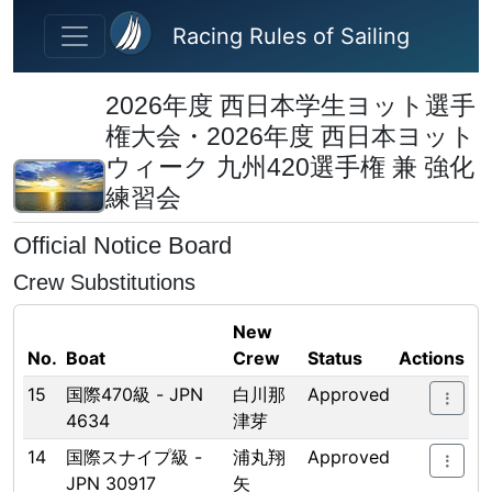
Skip to main content
Racing Rules of Sailing
2026年度 西日本学生ヨット選手
権大会・2026年度 西日本ヨット
ウィーク 九州420選手権 兼 強化
練習会
Official Notice Board
Crew Substitutions
New
No.
Boat
Crew
Status
Actions
15
国際470級 - JPN
白川那
Approved
4634
津芽
14
国際スナイプ級 -
浦丸翔
Approved
JPN 30917
矢