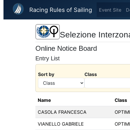
Skip to main content
Racing Rules of Sailing
Event Site
D
Selezione Interzonal
Online Notice Board
Entry List
Sort by
Class
Name
Class
CASOLA FRANCESCA
OPTIM
VIANELLO GABRIELE
OPTIM