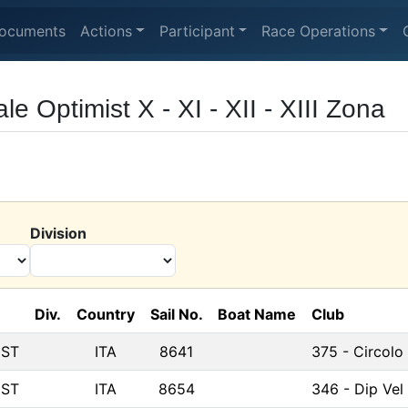
ocuments
Actions
Participant
Race Operations
e Optimist X - XI - XII - XIII Zona
Division
Div.
Country
Sail No.
Boat Name
Club
IST
ITA
8641
375 - Circolo
IST
ITA
8654
346 - Dip Vel