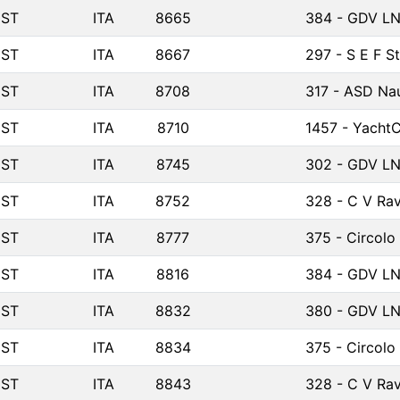
IST
ITA
8665
384 - GDV LN
IST
ITA
8667
297 - S E F S
IST
ITA
8708
317 - ASD Nau
IST
ITA
8710
1457 - Yacht
IST
ITA
8745
302 - GDV LN
IST
ITA
8752
328 - C V Rav
IST
ITA
8777
375 - Circolo
IST
ITA
8816
384 - GDV LN
IST
ITA
8832
380 - GDV LNI
IST
ITA
8834
375 - Circolo
IST
ITA
8843
328 - C V Rav