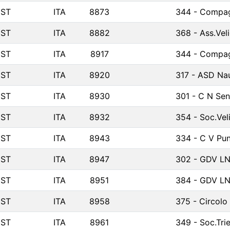
IST
ITA
8873
344 - Compag
IST
ITA
8882
368 - Ass.Veli
IST
ITA
8917
344 - Compag
IST
ITA
8920
317 - ASD Nau
IST
ITA
8930
301 - C N Sen
IST
ITA
8932
354 - Soc.Vel
IST
ITA
8943
334 - C V Pun
IST
ITA
8947
302 - GDV LN
IST
ITA
8951
384 - GDV LN
IST
ITA
8958
375 - Circolo
IST
ITA
8961
349 - Soc.Trie