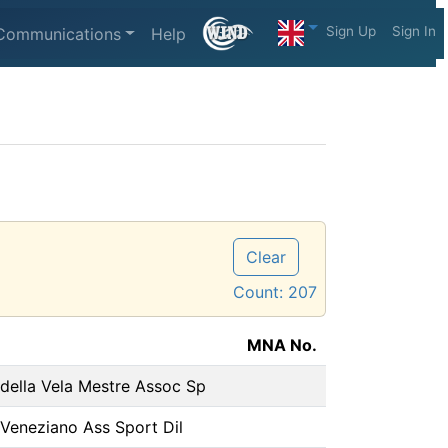
Sign Up
Sign In
Communications
Help
Clear
Count:
207
MNA No.
 della Vela Mestre Assoc Sp
 Veneziano Ass Sport Dil