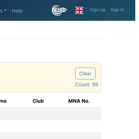
Sign Up
Sign In
s
Help
Clear
Count:
98
ame
Club
MNA No.