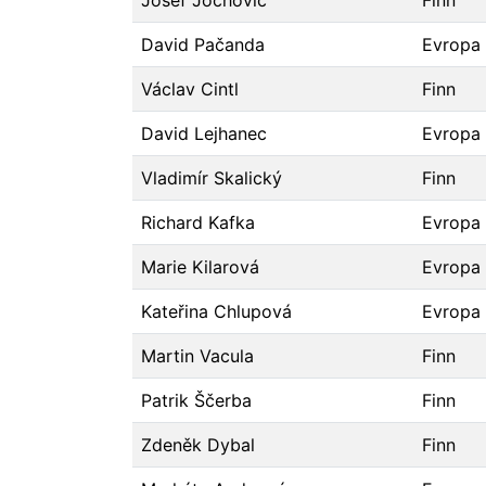
Josef Jochovič
Finn
David Pačanda
Evropa
Václav Cintl
Finn
David Lejhanec
Evropa
Vladimír Skalický
Finn
Richard Kafka
Evropa
Marie Kilarová
Evropa
Kateřina Chlupová
Evropa
Martin Vacula
Finn
Patrik Ščerba
Finn
Zdeněk Dybal
Finn