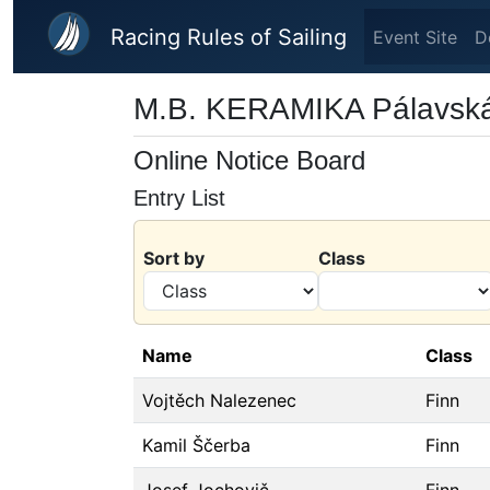
Skip to main content
Racing Rules of Sailing
Event Site
D
M.B. KERAMIKA Pálavská
Online Notice Board
Entry List
Sort by
Class
Name
Class
Vojtěch Nalezenec
Finn
Kamil Ščerba
Finn