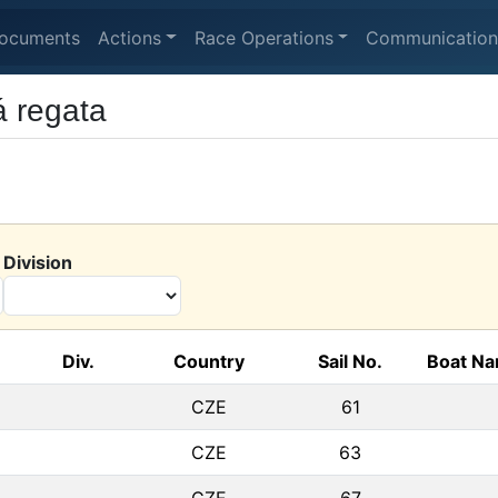
ocuments
Actions
Race Operations
Communication
 regata
Division
Div.
Country
Sail No.
Boat N
CZE
61
CZE
63