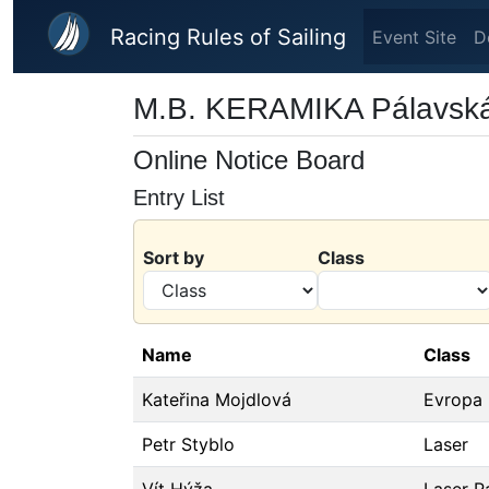
Skip to main content
Racing Rules of Sailing
Event Site
D
M.B. KERAMIKA Pálavská
Online Notice Board
Entry List
Sort by
Class
Name
Class
Kateřina Mojdlová
Evropa
Petr Styblo
Laser