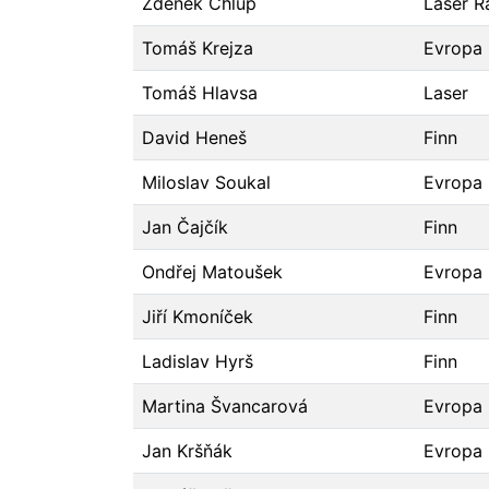
Zdeněk Chlup
Laser R
Tomáš Krejza
Evropa
Tomáš Hlavsa
Laser
David Heneš
Finn
Miloslav Soukal
Evropa
Jan Čajčík
Finn
Ondřej Matoušek
Evropa
Jiří Kmoníček
Finn
Ladislav Hyrš
Finn
Martina Švancarová
Evropa
Jan Kršňák
Evropa