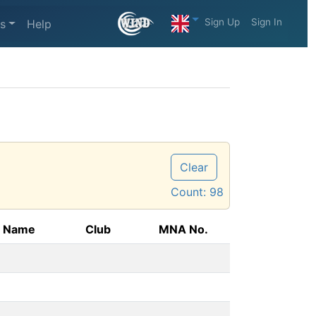
Sign Up
Sign In
s
Help
Clear
Count:
98
t Name
Club
MNA No.