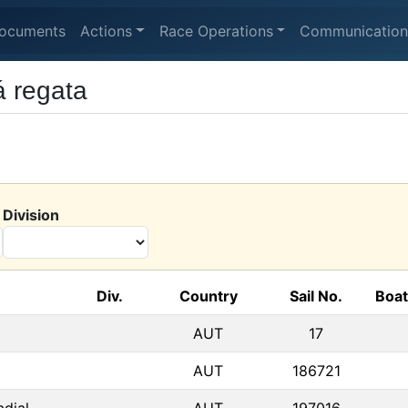
ocuments
Actions
Race Operations
Communication
 regata
Division
Div.
Country
Sail No.
Boa
AUT
17
AUT
186721