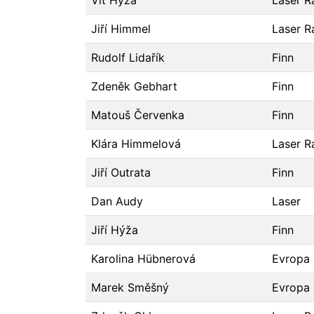
Vít Hýža
Laser R
Jiří Himmel
Laser R
Rudolf Lidařík
Finn
Zdeněk Gebhart
Finn
Matouš Červenka
Finn
Klára Himmelová
Laser R
Jiří Outrata
Finn
Dan Audy
Laser
Jiří Hýža
Finn
Karolina Hübnerová
Evropa
Marek Směšný
Evropa