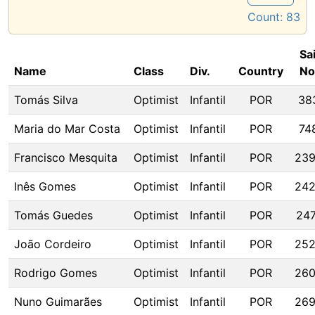
Count:
83
Sai
Name
Class
Div.
Country
No
Tomás Silva
Optimist
Infantil
POR
38
Maria do Mar Costa
Optimist
Infantil
POR
74
Francisco Mesquita
Optimist
Infantil
POR
23
Inês Gomes
Optimist
Infantil
POR
24
Tomás Guedes
Optimist
Infantil
POR
247
João Cordeiro
Optimist
Infantil
POR
25
Rodrigo Gomes
Optimist
Infantil
POR
26
Nuno Guimarães
Optimist
Infantil
POR
26