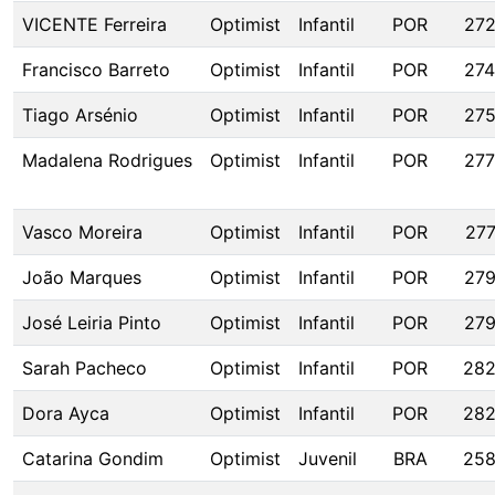
VICENTE Ferreira
Optimist
Infantil
POR
27
Francisco Barreto
Optimist
Infantil
POR
27
Tiago Arsénio
Optimist
Infantil
POR
27
Madalena Rodrigues
Optimist
Infantil
POR
27
Vasco Moreira
Optimist
Infantil
POR
27
João Marques
Optimist
Infantil
POR
27
José Leiria Pinto
Optimist
Infantil
POR
27
Sarah Pacheco
Optimist
Infantil
POR
28
Dora Ayca
Optimist
Infantil
POR
28
Catarina Gondim
Optimist
Juvenil
BRA
25