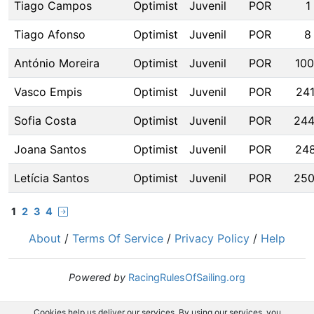
Tiago Campos
Optimist
Juvenil
POR
1
Tiago Afonso
Optimist
Juvenil
POR
8
António Moreira
Optimist
Juvenil
POR
10
Vasco Empis
Optimist
Juvenil
POR
241
Sofia Costa
Optimist
Juvenil
POR
24
Joana Santos
Optimist
Juvenil
POR
24
Letícia Santos
Optimist
Juvenil
POR
25
1
2
3
4
About
/
Terms Of Service
/
Privacy Policy
/
Help
Powered by
RacingRulesOfSailing.org
Cookies help us deliver our services. By using our services, you