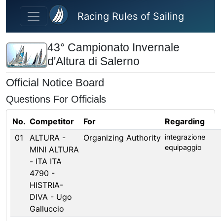
Skip to main content
Racing Rules of Sailing
43° Campionato Invernale
d'Altura di Salerno
Official Notice Board
Questions For Officials
No.
Competitor
For
Regarding
01
ALTURA -
Organizing Authority
integrazione
equipaggio
MINI ALTURA
- ITA ITA
4790 -
HISTRIA-
DIVA - Ugo
Galluccio