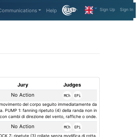
Sign Up
Sign In
Communications
Help
Jury
Judges
No Action
MCh
EPi
 movimento del corpo seguito immediatamente da
arca. PUMP 1: fanning ripetuto (4) della randa non in
 con cambi di direzione del vento, raffiche o onde.
No Action
MCh
EPi
CK 7: ripetute (3) rollate senza modifica di rotta.