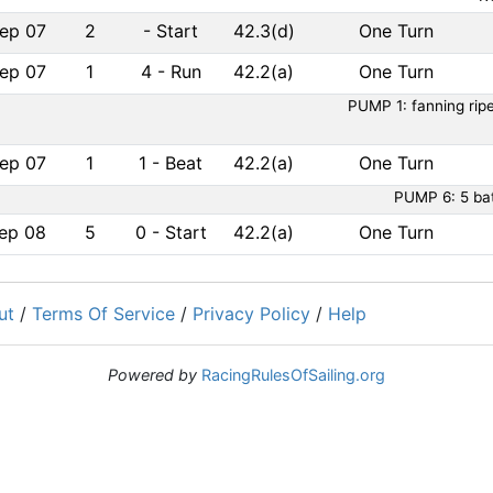
ep 07
2
-
Start
42.3(d)
One Turn
ep 07
1
4
-
Run
42.2(a)
One Turn
PUMP 1: fanning ripe
ep 07
1
1
-
Beat
42.2(a)
One Turn
PUMP 6: 5 bat
ep 08
5
0
-
Start
42.2(a)
One Turn
ut
/
Terms Of Service
/
Privacy Policy
/
Help
Powered by
RacingRulesOfSailing.org