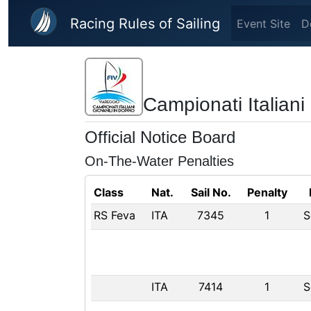
Skip to main content
Racing Rules of Sailing
Event Site
D
Campionati Italiani
Official Notice Board
On-The-Water Penalties
Class
Nat.
Sail No.
Penalty
RS Feva
ITA
7345
1
S
ITA
7414
1
S