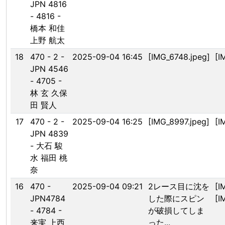
JPN 4816
- 4816 -
橋本 和佳
上野 航太
18
470 - 2 -
2025-09-04 16:45
[IMG_6748.jpeg]
[I
JPN 4546
- 4705 -
林 玄 久保
田 賢人
17
470 - 2 -
2025-09-04 16:25
[IMG_8997.jpeg]
[I
JPN 4839
- 大石 駿
水 福田 桃
奈
16
470 -
2025-09-04 09:21
2レース目に沈を
[I
JPN4784
した際にスピン
[I
- 4784 -
が破損してしま
来実 上西
った...