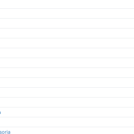
a
soria