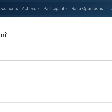
ocuments
Actions
Participant
Race Operations
ni"