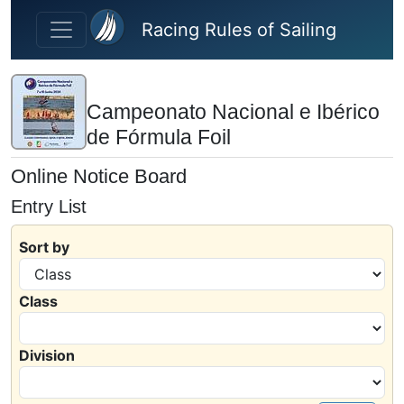
Skip to main content
Racing Rules of Sailing
Campeonato Nacional e Ibérico
de Fórmula Foil
Online Notice Board
Entry List
Sort by
Class
Division