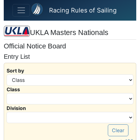
Skip to main content
Racing Rules of Sailing
UKLA Masters Nationals
Official Notice Board
Entry List
Sort by
Class
Division
Clear