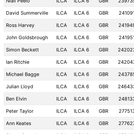
Niall Peelo
ILCA
ILCA 6
GBR
23973
David Summerville
ILCA
ILCA 6
GBR
24109
Ross Harvey
ILCA
ILCA 6
GBR
24194
John Goldsbrough
ILCA
ILCA 6
GBR
24195
Simon Beckett
ILCA
ILCA 6
GBR
24202
Ian Ritchie
ILCA
ILCA 6
GBR
24204
Michael Bagge
ILCA
ILCA 6
GBR
24378
Julian Lloyd
ILCA
ILCA 6
GBR
24643
Ben Elvin
ILCA
ILCA 6
GBR
24813
Peter Taylor
ILCA
ILCA 6
GBR
27751
Ann Keates
ILCA
ILCA 6
GBR
27762