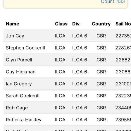
Count:
133
Name
Class
Div.
Country
Sail No
Jon Gay
ILCA
ILCA 6
GBR
22735
Stephen Cockerill
ILCA
ILCA 6
GBR
22826
Glyn Purnell
ILCA
ILCA 6
GBR
22882
Guy Hickman
ILCA
ILCA 6
GBR
23086
Ian Gregory
ILCA
ILCA 6
GBR
23100
Sarah Cockerill
ILCA
ILCA 6
GBR
23223
Rob Cage
ILCA
ILCA 6
GBR
23440
Roberta Hartley
ILCA
ILCA 6
GBR
23955