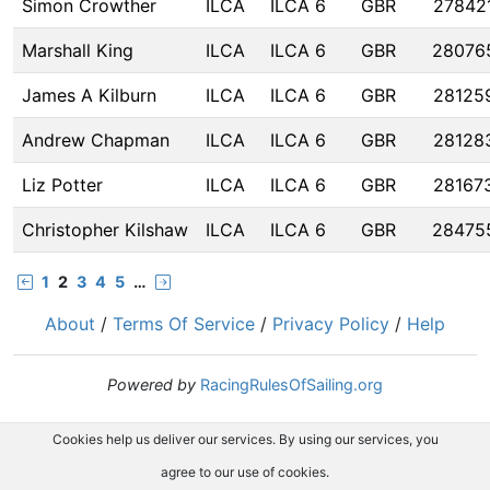
Simon Crowther
ILCA
ILCA 6
GBR
27842
Marshall King
ILCA
ILCA 6
GBR
28076
James A Kilburn
ILCA
ILCA 6
GBR
28125
Andrew Chapman
ILCA
ILCA 6
GBR
28128
Liz Potter
ILCA
ILCA 6
GBR
28167
Christopher Kilshaw
ILCA
ILCA 6
GBR
28475
1
2
3
4
5
…
About
/
Terms Of Service
/
Privacy Policy
/
Help
Powered by
RacingRulesOfSailing.org
Cookies help us deliver our services. By using our services, you
agree to our use of cookies.