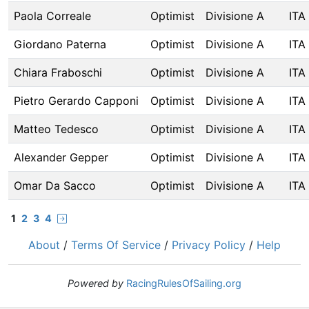
Paola Correale
Optimist
Divisione A
ITA
Giordano Paterna
Optimist
Divisione A
ITA
Chiara Fraboschi
Optimist
Divisione A
ITA
Pietro Gerardo Capponi
Optimist
Divisione A
ITA
Matteo Tedesco
Optimist
Divisione A
ITA
Alexander Gepper
Optimist
Divisione A
ITA
Omar Da Sacco
Optimist
Divisione A
ITA
1
2
3
4
About
/
Terms Of Service
/
Privacy Policy
/
Help
Powered by
RacingRulesOfSailing.org