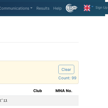
Sign Up
Communications
Results
Help
Clear
Count:
99
Club
MNA No.
ﾋﾞｴｽ