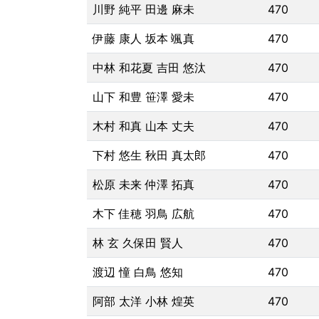
川野 純平 田邊 麻未
470
伊藤 康人 坂本 颯真
470
中林 和花夏 吉田 悠汰
470
山下 和豊 笹澤 愛未
470
木村 和真 山本 丈夫
470
下村 悠生 秋田 真太郎
470
松原 未来 仲澤 拓真
470
木下 佳穂 羽鳥 広航
470
林 玄 久保田 賢人
470
渡辺 憧 白鳥 悠知
470
阿部 太洋 小林 煌英
470