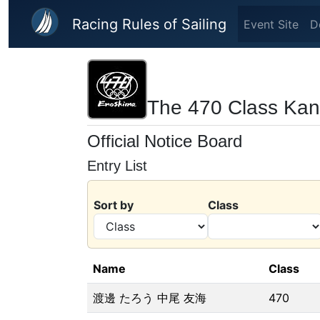
Skip to main content
Racing Rules of Sailing
Event Site
D
The 470 Class Ka
Official Notice Board
Entry List
Sort by
Class
Name
Class
渡邊 たろう 中尾 友海
470