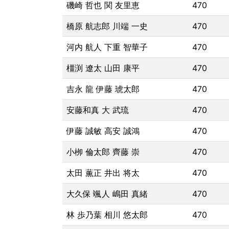
磯崎 哲也 関 友里恵
470
橋原 航志郎 川端 一史
470
河内 航人 下重 智華子
470
橿渕 遼太 山田 康平
470
吉永 龍 伊藤 琥太郎
470
安藤和真 大 武琉
470
伊藤 誠敏 高安 誠鴻
470
小栁 倫太郎 齊藤 崇
470
太田 薫正 井出 将太
470
大久保 颯人 嶋田 真緒
470
林 歩乃葉 相川 悠太郎
470