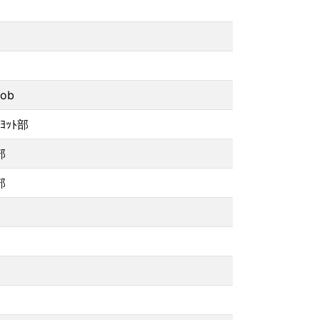
ob
ｯﾄ部
部
部