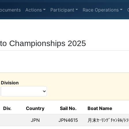
ocuments
Actions
Participant
Race Operations
nto Championships 2025
Division
Div.
Country
Sail No.
Boat Name
JPN
JPN4615
月末ｾｰﾘﾝｸﾞﾁｬﾝﾈﾙ/ﾄﾗ