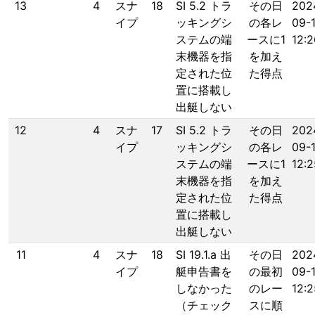
13
4
スナ
18
SI 5.2 トラ
その日
202
イプ
ッキングシ
の各レ
09-
ステムの端
ースに1
12:2
末機器を指
を加え
定された位
た得点
置に搭載し
出艇しない
12
4
スナ
17
SI 5.2 トラ
その日
202
イプ
ッキングシ
の各レ
09-
ステムの端
ースに1
12:2
末機器を指
を加え
定された位
た得点
置に搭載し
出艇しない
11
4
スナ
18
SI 19.1.a 出
その日
202
イプ
艇申告書を
の最初
09-
しなかった
のレー
12:2
（チェック
スに順