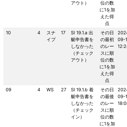
アウト）
位の数
に1を加
えた得
点
10
4
スナ
17
SI 19.1.a 出
その日
202
イプ
艇申告書を
の最初
09-
しなかった
のレー
12:2
（チェック
スに順
アウト）
位の数
に1を加
えた得
点
09
4
WS
27
SI 19.1.b 着
その日
202
艇申告書を
の最後
09-
しなかった
のレー
18:0
（チェック
スに順
イン）
位の数
に1を加