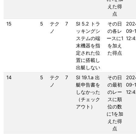
えた得
点
15
5
テク
7
SI 5.2 トラ
その日
202
ノ
ッキングシ
の各レ
09-
ステムの端
ースに1
12:4
末機器を指
を加え
定された位
た得点
置に搭載し
出艇しない
14
5
テク
7
SI 19.1.a 出
その日
202
ノ
艇申告書を
の最初
09-
しなかった
のレー
12:4
（チェック
スに順
アウト）
位の数
に1を加
えた得
点