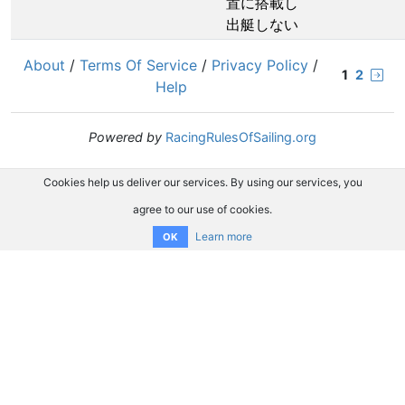
置に搭載し
出艇しない
About
/
Terms Of Service
/
Privacy Policy
/
1
2
Help
Powered by
RacingRulesOfSailing.org
Cookies help us deliver our services. By using our services, you
agree to our use of cookies.
Learn more
OK