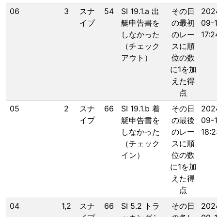
06
3
スナ
54
SI 19.1.a 出
その日
202
イプ
艇申告書を
の最初
09-
しなかった
のレー
17:2
（チェック
スに順
アウト）
位の数
に1を加
えた得
点
05
2
スナ
66
SI 19.1.b 着
その日
202
イプ
艇申告書を
の最後
09-
しなかった
のレー
18:2
（チェック
スに順
イン）
位の数
に1を加
えた得
点
04
1,2
スナ
66
SI 5.2 トラ
その日
202