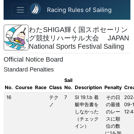
Skip to main content
Racing Rules of Sailing
わたSHIGA輝く国スポセーリン
グ競技リハーサル大会 JAPAN
National Sports Festival Sailing
Official Notice Board
Standard Penalties
Sail
No.
Course
Race
Class
No.
Description
Penalty
Cre
16
テク
7
SI 19.1.b 着
その日
202
ノ
艇申告書を
の最後
09-
しなかった
のレー
12:4
（チェック
スに順
イン）
位の数
に1を加