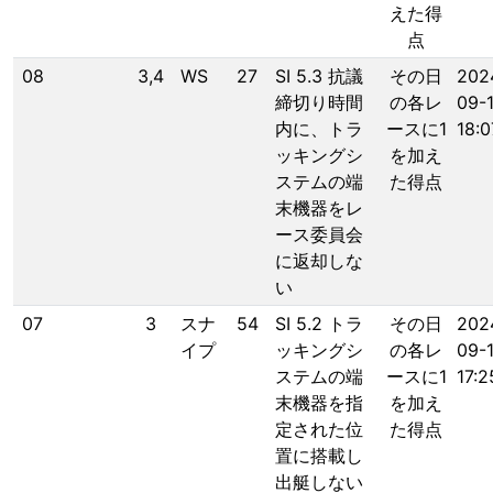
えた得
点
08
3,4
WS
27
SI 5.3 抗議
その日
202
締切り時間
の各レ
09-
内に、トラ
ースに1
18:0
ッキングシ
を加え
ステムの端
た得点
末機器をレ
ース委員会
に返却しな
い
07
3
スナ
54
SI 5.2 トラ
その日
202
イプ
ッキングシ
の各レ
09-
ステムの端
ースに1
17:2
末機器を指
を加え
定された位
た得点
置に搭載し
出艇しない