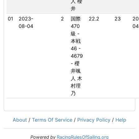
人 櫻
井
01
2023-
2
国際
22.2
23
20
08-04
470
04
級 -
本戦
46 -
4679
- 櫻
井颯
人 木
村理
乃
About
/
Terms Of Service
/
Privacy Policy
/
Help
Powered by
RacingRulesOfSailing.org