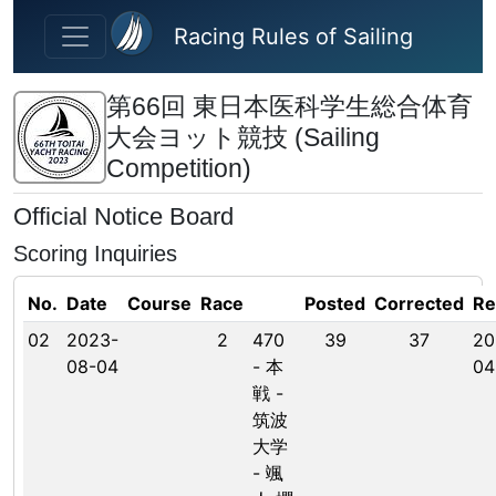
Skip to main content
Racing Rules of Sailing
第66回 東日本医科学生総合体育
大会ヨット競技 (Sailing
Competition)
Official Notice Board
Scoring Inquiries
No.
Date
Course
Race
Posted
Corrected
Re
02
2023-
2
470
39
37
20
08-04
- 本
04
戦 -
筑波
大学
- 颯