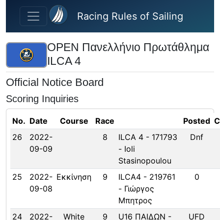
Skip to main content
Racing Rules of Sailing
OPEN Πανελλήνιο Πρωτάθλημα
ILCA 4
Official Notice Board
Scoring Inquiries
No.
Date
Course
Race
Posted
C
26
2022-
8
ILCA 4 - 171793
Dnf
09-09
- Ioli
Stasinopoulou
25
2022-
Εκκίνηση
9
ILCA4 - 219761
0
09-08
- Γιώργος
Μπητρος
24
2022-
White
9
U16 ΠΑΙΔΩΝ -
UFD