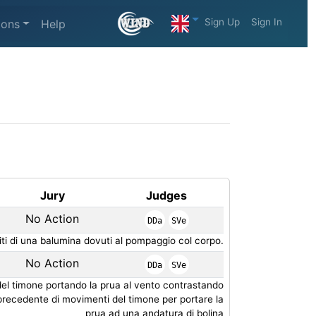
Sign Up
Sign In
ions
Help
Jury
Judges
No Action
DDa
SVe
titi di una balumina dovuti al pompaggio col corpo.
No Action
DDa
SVe
del timone portando la prua al vento contrastando
recedente di movimenti del timone per portare la
prua ad una andatura di bolina