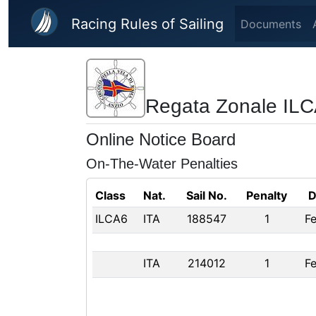
Skip to main content
Racing Rules of Sailing
Documents
Regata Zonale ILC
Online Notice Board
On-The-Water Penalties
Class
Nat.
Sail No.
Penalty
D
ILCA6
ITA
188547
1
Fe
ITA
214012
1
Fe