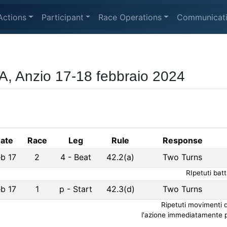
Actions
Participant
Race Operations
Communicat
A, Anzio 17-18 febbraio 2024
ate
Race
Leg
Rule
Response
b 17
2
4
-
Beat
42.2(a)
Two Turns
RIpetuti bat
b 17
1
p
-
Start
42.3(d)
Two Turns
Ripetuti movimenti 
l'azione immediatamente p