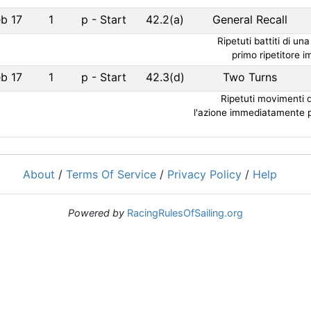
b 17
1
p
-
Start
42.2(a)
General Recall
Ripetuti battiti di u
primo ripetitore 
b 17
1
p
-
Start
42.3(d)
Two Turns
Ripetuti movimenti 
l'azione immediatamente p
About
/
Terms Of Service
/
Privacy Policy
/
Help
Powered by
RacingRulesOfSailing.org