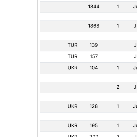
1844
1
J
1868
1
J
TUR
139
J
TUR
157
J
UKR
104
1
J
2
J
UKR
128
1
J
UKR
195
1
J
UKR
207
2
J