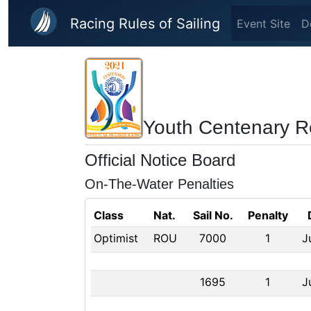
Skip to main content
Racing Rules of Sailing
Event Site
D
Youth Centenary R
Official Notice Board
On-The-Water Penalties
Class
Nat.
Sail No.
Penalty
Optimist
ROU
7000
1
J
1695
1
J