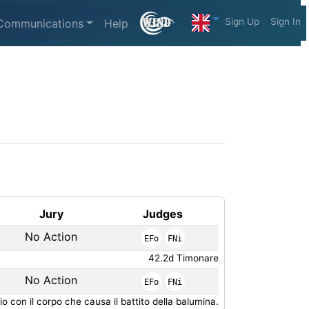
Sign Up
Sign In
Communications
Help
Jury
Judges
No Action
EFo
FNi
42.2d Timonare
No Action
EFo
FNi
 con il corpo che causa il battito della balumina.