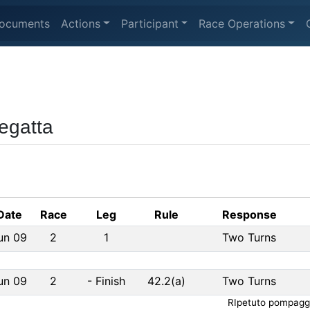
ocuments
Actions
Participant
Race Operations
egatta
Date
Race
Leg
Rule
Response
un 09
2
1
Two Turns
un 09
2
-
Finish
42.2(a)
Two Turns
RIpetuto pompaggio