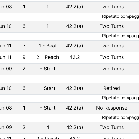
un 08
1
1
42.2(a)
Two Turns
RIpetuto pompaggio
un 10
6
1
42.2(a)
Two Turns
RIpetuto pompaggio
un 11
7
1
-
Beat
42.2(a)
Two Turns
un 11
9
2
-
Reach
42.2
Two Turns
un 09
2
-
Start
Two Turns
un 10
6
-
Start
42.2(a)
Retired
RIpetuto pompaggio
un 08
1
-
Start
42.2(a)
No Response
RIpetuto pompaggio
un 09
2
4
42.2(a)
Two Turns
un 11
7
2
-
Reach
42.2
Two Turns