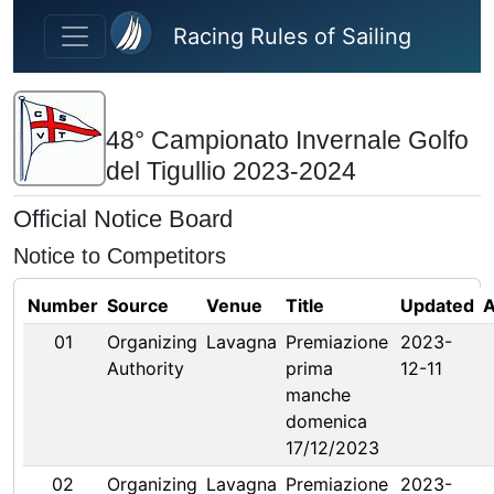
Skip to main content
Racing Rules of Sailing
48° Campionato Invernale Golfo
del Tigullio 2023-2024
Official Notice Board
Notice to Competitors
Number
Source
Venue
Title
Updated
A
01
Organizing
Lavagna
Premiazione
2023-
Authority
prima
12-11
manche
domenica
17/12/2023
02
Organizing
Lavagna
Premiazione
2023-