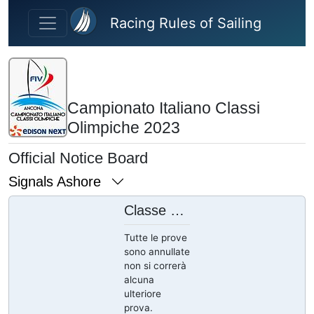
Skip to main content
Racing Rules of Sailing
Campionato Italiano Classi
Olimpiche 2023
Official Notice Board
Signals Ashore
Classe Kiteboarding
Tutte le prove
sono annullate
non si correrà
alcuna
ulteriore
prova.