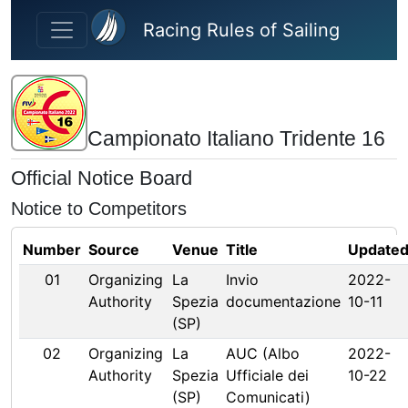
Skip to main content
Racing Rules of Sailing
Campionato Italiano Tridente 16
Official Notice Board
Notice to Competitors
Number
Source
Venue
Title
Update
01
Organizing
La
Invio
2022-
Authority
Spezia
documentazione
10-11
(SP)
02
Organizing
La
AUC (Albo
2022-
Authority
Spezia
Ufficiale dei
10-22
(SP)
Comunicati)