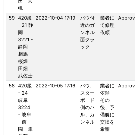
田 真
帆
59
420級
2022-10-04 17:19
バウ付
業者に
Appro
- 21 静
近のガ
て修理
岡
ンネル
依頼
3221 -
面クラ
静岡 -
ック
相馬
桜煌
田畑
武佐士
58
420級
2022-10-05 17:16
バウ、
業者に
Appro
- 24
スター
依頼
岐阜
ボード
その
3224
側のハ
後、予
- 岐阜
ル、ガ
備艇に
- 前
ンネル
交換を
園 隼
希望