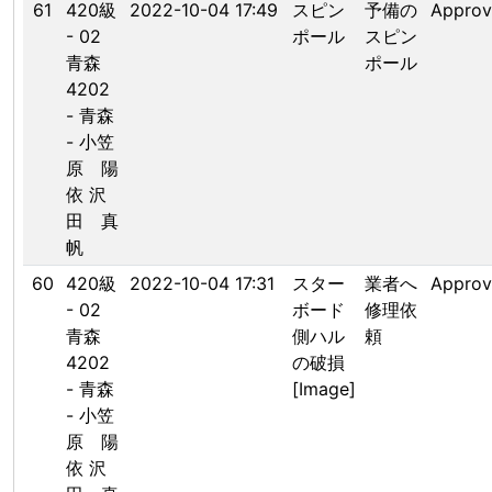
61
420級
2022-10-04 17:49
スピン
予備の
Appro
- 02
ポール
スピン
青森
ポール
4202
- 青森
- 小笠
原 陽
依 沢
田 真
帆
60
420級
2022-10-04 17:31
スター
業者へ
Appro
- 02
ボード
修理依
青森
側ハル
頼
4202
の破損
- 青森
[Image]
- 小笠
原 陽
依 沢