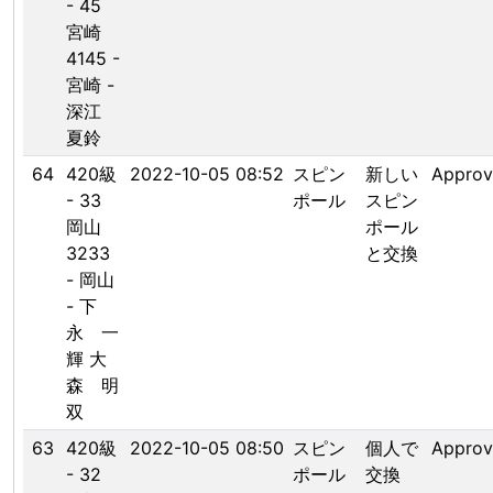
- 45
宮崎
4145 -
宮崎 -
深江
夏鈴
64
420級
2022-10-05 08:52
スピン
新しい
Appro
- 33
ポール
スピン
岡山
ポール
3233
と交換
- 岡山
- 下
永 一
輝 大
森 明
双
63
420級
2022-10-05 08:50
スピン
個人で
Appro
- 32
ポール
交換