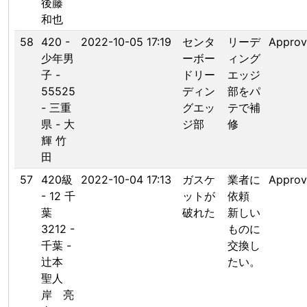
後藤
和也
58
420 -
2022-10-05 17:19
センタ
リーデ
Appro
少年男
ーボー
ィング
子 -
ドリー
エッジ
55525
ディン
部をパ
- 三重
グエッ
テで補
県 - 大
ジ部
修
輝 竹
田
57
420級
2022-10-04 17:13
ガスケ
業者に
Appro
- 12 千
ットが
依頼
葉
破れた
新しい
3212 -
ものに
千葉 -
交換し
辻本
たい。
聖人
岸 亮