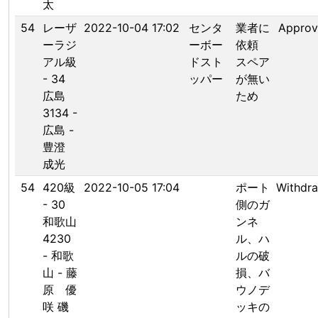
太
54
レーザ
2022-10-04 17:02
センタ
業者に
Appro
ーラジ
ーボー
依頼
アル級
ドスト
スペア
- 34
ッパー
が無い
広島
ため
3134 -
広島 -
豊澄
成光
54
420級
2022-10-05 17:04
ポート
Withdr
- 30
側のガ
和歌山
ンネ
4230
ル、ハ
- 和歌
ルの破
山 - 藤
損、バ
原 優
ウノデ
咲 磯
ッキの