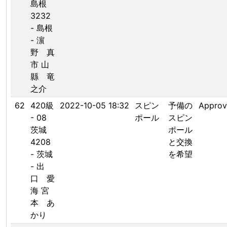
島根
3232
- 島根
- 濵
野 真
市 山
縣 竜
之介
62
420級
2022-10-05 18:32
スピン
予備の
Appro
- 08
ポール
スピン
茨城
ポール
4208
と交換
- 茨城
を希望
- 出
口 愛
海 宮
本 あ
かり