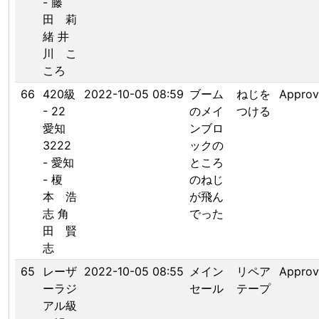
- 藤
田 莉
緒 井
川 こ
ころ
66
420級
2022-10-05 08:59
ブーム
ねじを
Appro
- 22
のメイ
つける
愛知
ンブロ
3222
ックの
- 愛知
ところ
- 榎
のねじ
本 浩
が飛ん
志 角
でった
田 賢
志
65
レーザ
2022-10-05 08:55
メイン
リペア
Appro
ーラジ
セール
テープ
アル級