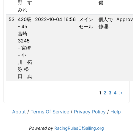
野 す
傷
みれ
53
420級
2022-10-04 16:56
メイン
個人で
Appro
- 45
セール
修理...
宮崎
3245
- 宮崎
- 小
川 拓
弥 松
田 典
1
2
3
4
About
/
Terms Of Service
/
Privacy Policy
/
Help
Powered by
RacingRulesOfSailing.org