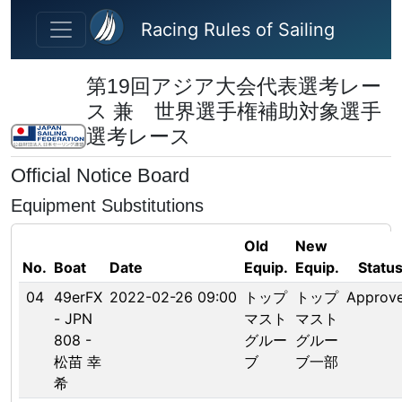
Skip to main content
Racing Rules of Sailing
第19回アジア大会代表選考レー
ス 兼 世界選手権補助対象選手
選考レース
Official Notice Board
Equipment Substitutions
Old
New
No.
Boat
Date
Equip.
Equip.
Statu
04
49erFX
2022-02-26 09:00
トップ
トップ
Approv
- JPN
マスト
マスト
808 -
グルー
グルー
松苗 幸
ブ
ブ一部
希