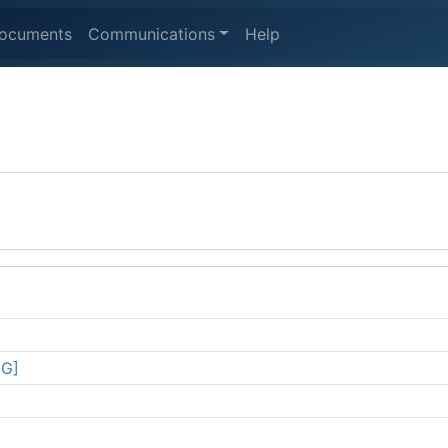
ocuments
Communications
Help
NG]
]