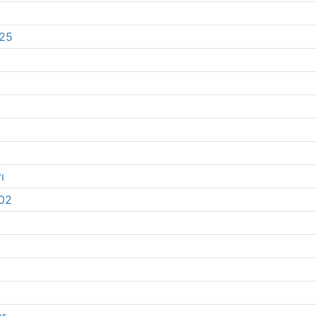
 25
ı
 02