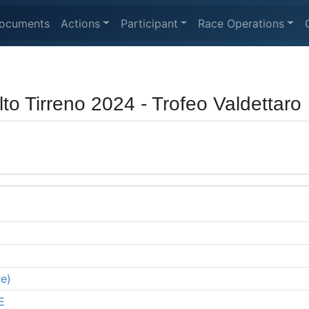
ocuments
Actions
Participant
Race Operations
lto Tirreno 2024 - Trofeo Valdettaro
re)
E