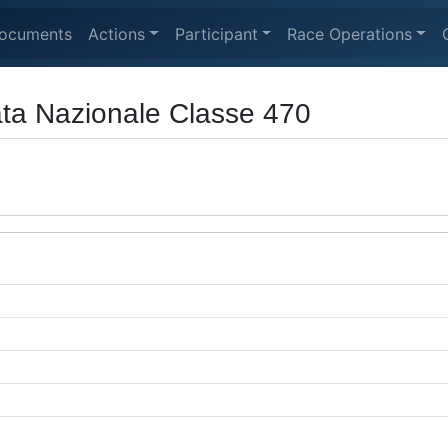
ocuments
Actions
Participant
Race Operations
ata Nazionale Classe 470