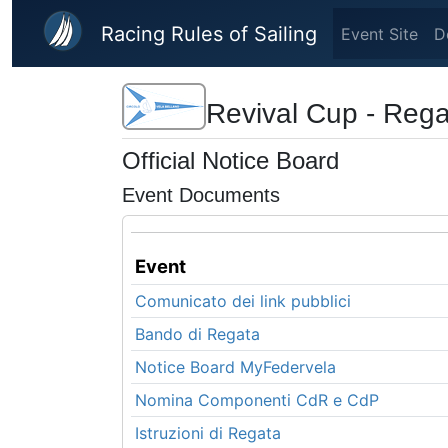
Skip to main content
Racing Rules of Sailing
Event Site
D
Revival Cup - Reg
Official Notice Board
Event Documents
Event
Comunicato dei link pubblici
Bando di Regata
Notice Board MyFedervela
Nomina Componenti CdR e CdP
Istruzioni di Regata