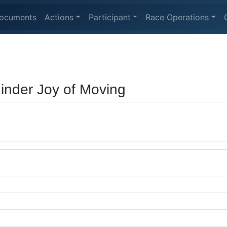
ocuments
Actions
Participant
Race Operations
inder Joy of Moving