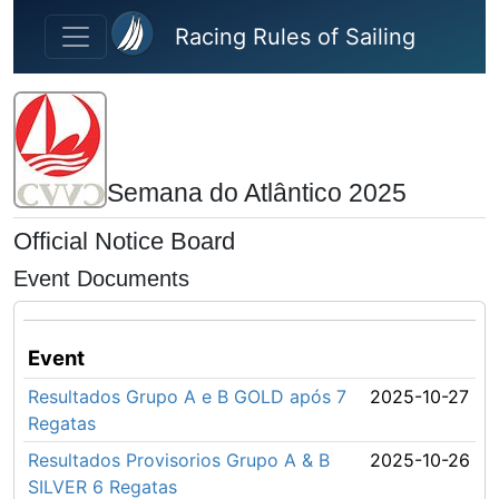
Skip to main content
Racing Rules of Sailing
Semana do Atlântico 2025
Official Notice Board
Event Documents
Event
Resultados Grupo A e B GOLD após 7
2025-10-27
Regatas
Resultados Provisorios Grupo A & B
2025-10-26
SILVER 6 Regatas