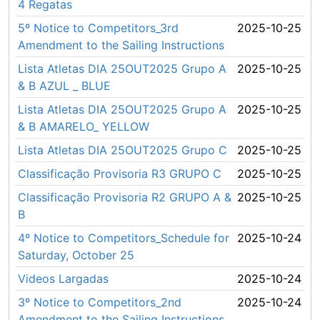
4 Regatas
5º Notice to Competitors_3rd
2025-10-25
Amendment to the Sailing Instructions
Lista Atletas DIA 25OUT2025 Grupo A
2025-10-25
& B AZUL _ BLUE
Lista Atletas DIA 25OUT2025 Grupo A
2025-10-25
& B AMARELO_ YELLOW
Lista Atletas DIA 25OUT2025 Grupo C
2025-10-25
Classificação Provisoria R3 GRUPO C
2025-10-25
Classificação Provisoria R2 GRUPO A &
2025-10-25
B
4º Notice to Competitors_Schedule for
2025-10-24
Saturday, October 25
Videos Largadas
2025-10-24
3º Notice to Competitors_2nd
2025-10-24
Amendment to the Sailing Instructions