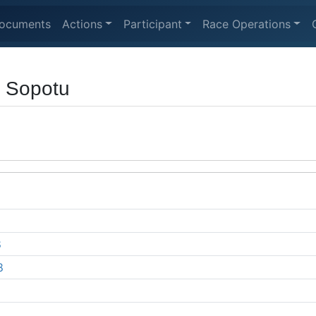
ocuments
Actions
Participant
Race Operations
 Sopotu
8
8