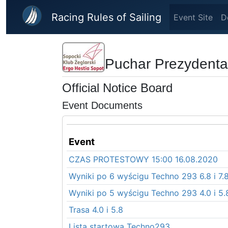
Skip to main content
Racing Rules of Sailing
Event Site
D
Puchar Prezydenta
Official Notice Board
Event Documents
Event
CZAS PROTESTOWY 15:00 16.08.2020
Wyniki po 6 wyścigu Techno 293 6.8 i 7.
Wyniki po 5 wyścigu Techno 293 4.0 i 5.
Trasa 4.0 i 5.8
Lista startowa Techno293