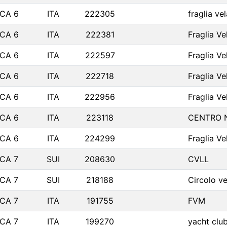
LCA 6
ITA
222305
fraglia ve
LCA 6
ITA
222381
Fraglia Ve
LCA 6
ITA
222597
Fraglia Ve
LCA 6
ITA
222718
Fraglia Ve
LCA 6
ITA
222956
Fraglia Ve
LCA 6
ITA
223118
CENTRO 
LCA 6
ITA
224299
Fraglia Ve
LCA 7
SUI
208630
CVLL
LCA 7
SUI
218188
Circolo ve
LCA 7
ITA
191755
FVM
LCA 7
ITA
199270
yacht clu