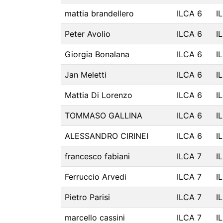
mattia brandellero
ILCA 6
I
Peter Avolio
ILCA 6
I
Giorgia Bonalana
ILCA 6
I
Jan Meletti
ILCA 6
I
Mattia Di Lorenzo
ILCA 6
I
TOMMASO GALLINA
ILCA 6
I
ALESSANDRO CIRINEI
ILCA 6
I
francesco fabiani
ILCA 7
I
Ferruccio Arvedi
ILCA 7
I
Pietro Parisi
ILCA 7
I
marcello cassini
ILCA 7
I