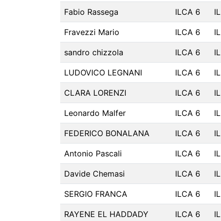
Fabio Rassega
ILCA 6
I
Fravezzi Mario
ILCA 6
I
sandro chizzola
ILCA 6
I
LUDOVICO LEGNANI
ILCA 6
I
CLARA LORENZI
ILCA 6
I
Leonardo Malfer
ILCA 6
I
FEDERICO BONALANA
ILCA 6
I
Antonio Pascali
ILCA 6
I
Davide Chemasi
ILCA 6
I
SERGIO FRANCA
ILCA 6
I
RAYENE EL HADDADY
ILCA 6
I