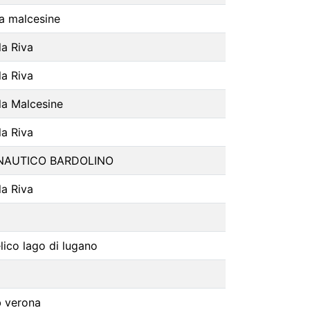
la malcesine
la Riva
la Riva
la Malcesine
la Riva
NAUTICO BARDOLINO
la Riva
lico lago di lugano
b verona