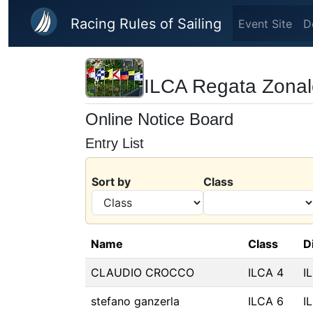
Skip to main content
Racing Rules of Sailing
Event Site
D
ILCA Regata Zonal
Online Notice Board
Entry List
Sort by
Class
Name
Class
D
CLAUDIO CROCCO
ILCA 4
I
stefano ganzerla
ILCA 6
I