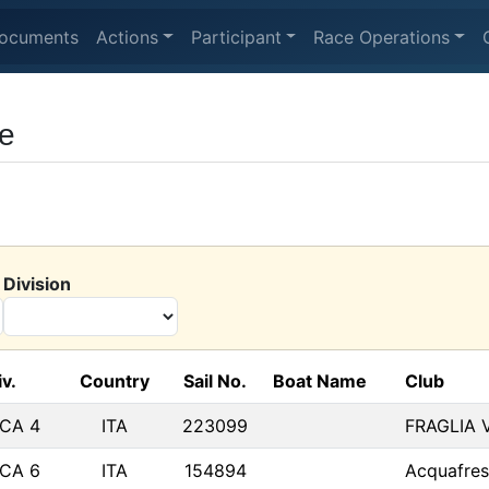
ocuments
Actions
Participant
Race Operations
e
Division
iv.
Country
Sail No.
Boat Name
Club
LCA 4
ITA
223099
FRAGLIA 
LCA 6
ITA
154894
Acquafres