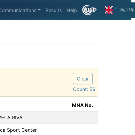
Sign Up
Communications
Results
Help
Clear
Count:
59
MNA No.
VELA RIVA
ca Sport Center