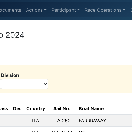
ocuments
Actions
Participant
Race Operations
o 2024
Division
lass
Div.
Country
Sail No.
Boat Name
ITA
ITA 252
FARRRAWAY