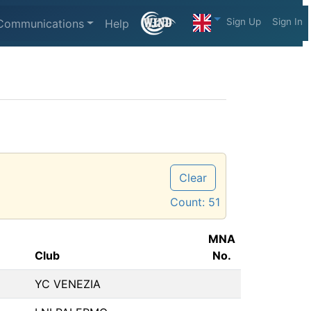
Sign Up
Sign In
Communications
Help
Clear
Count:
51
MNA
Club
No.
YC VENEZIA