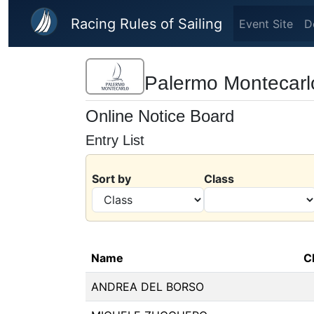
Skip to main content
Racing Rules of Sailing
Event Site
D
Palermo Montecarl
Online Notice Board
Entry List
Sort by
Class
Name
C
ANDREA DEL BORSO