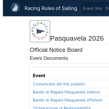
Skip to main content
Racing Rules of Sailing
Event Site
D
Pasquavela 2026
Official Notice Board
Event Documents
Event
Comunicato dei link pubblici
Bando di Regata Pasquavela inshore
Bando di Regata Pasquavela offshore
Dichiarazione di Responsabilità