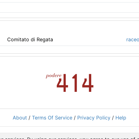
Comitato di Regata
raceo
About
/
Terms Of Service
/
Privacy Policy
/
Help
Powered by
RacingRulesOfSailing.org