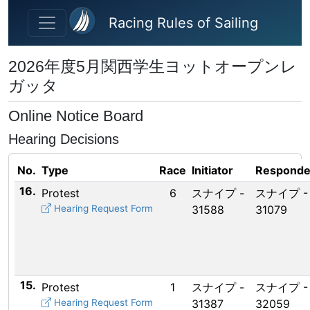
Skip to main content
Racing Rules of Sailing
2026年度5月関西学生ヨットオープンレ
ガッタ
Online Notice Board
Hearing Decisions
No.
Type
Race
Initiator
Responde
16.
Protest
6
スナイプ -
スナイプ -
Hearing Request Form
31588
31079
15.
Protest
1
スナイプ -
スナイプ -
Hearing Request Form
31387
32059