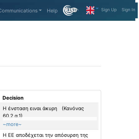
Sign Up
Sign In
Communications
Help
Decision
Η ένσταση ειναι άκυρη (Κανόνας
60.2.α.1)
~more~
Η ΕΕ αποδέχεται την απόσυρση της