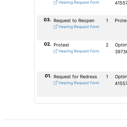
Hearing Request Form
4155
03.
Request to Reopen
1
Prote
Hearing Request Form
02.
Protest
2
Optim
Hearing Request Form
3973
01.
Request for Redress
1
Optim
Hearing Request Form
4155