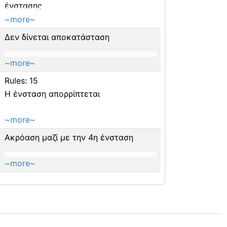
ένστασης
~more~
Δεν δίνεται αποκατάσταση
~more~
Rules: 15
Η ένσταση απορρίπτεται
~more~
Ακρόαση μαζί με την 4η ένσταση
~more~