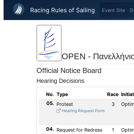
Skip to main content
Racing Rules of Sailing
Event Site
D
OPEN - Πανελλήνι
Official Notice Board
Hearing Decisions
No.
Type
Race
Initia
05.
Protest
3
Optim
Hearing Request Form
04.
Request for Redress
1
Optim