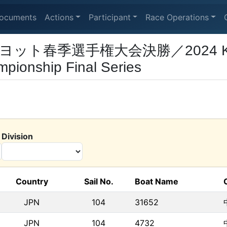
ocuments
Actions
Participant
Race Operations
ット春季選手権大会決勝／2024 Kanto I
mpionship Final Series
Division
Country
Sail No.
Boat Name
JPN
104
31652
JPN
104
4732