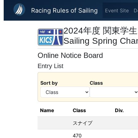
Skip to main content
Racing Rules of Sailing
Event Site
D
2024年度 関東学生ヨ
Sailing Spring Cha
Online Notice Board
Entry List
Sort by
Class
Name
Class
Div.
スナイプ
470