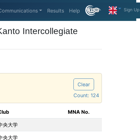
Sign Up
Communications
Results
Help
ntercollegiate
Clear
Count:
124
Club
MNA No.
中央大学
中央大学