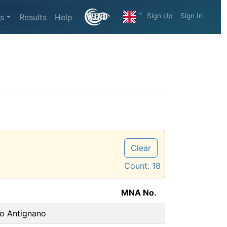
Sign Up
Sign In
s
Results
Help
Clear
Count:
18
MNA No.
co Antignano