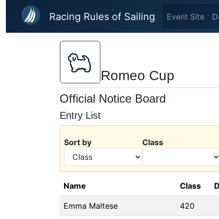
Skip to main content
Racing Rules of Sailing
Event Site
D
Romeo Cup
Official Notice Board
Entry List
Sort by
Class
Name
Class
D
Emma Maltese
420