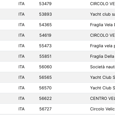
ITA
53479
CIRCOLO VE
ITA
53893
Yacht club 
ITA
54365
Fraglia Vela
ITA
54619
CIRCOLO VE
ITA
55473
Fraglia vela
ITA
55851
Fraglia Dell
ITA
56060
Società naut
ITA
56565
Yacht Club 
ITA
56570
Yacht Club 
ITA
56622
CENTRO VE
ITA
56727
Circolo Veli