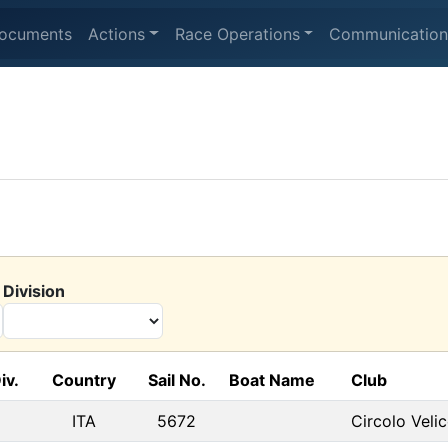
ocuments
Actions
Race Operations
Communication
Division
iv.
Country
Sail No.
Boat Name
Club
ITA
5672
Circolo Veli