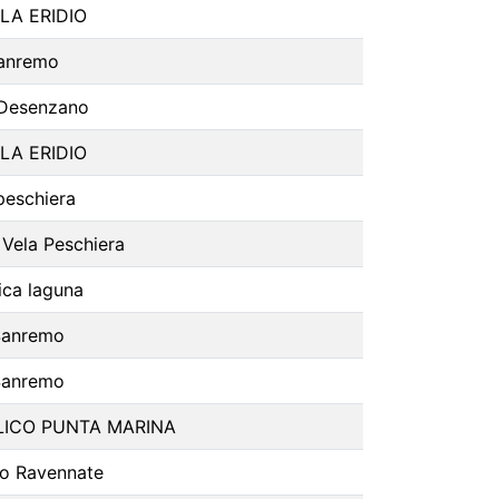
LA ERIDIO
sanremo
 Desenzano
LA ERIDIO
 peschiera
a Vela Peschiera
ica laguna
Sanremo
Sanremo
LICO PUNTA MARINA
co Ravennate