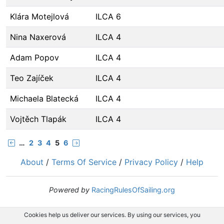
Klára Motejlová
ILCA 6
Nina Naxerová
ILCA 4
Adam Popov
ILCA 4
Teo Zajíček
ILCA 4
Michaela Blatecká
ILCA 4
Vojtěch Tlapák
ILCA 4
…
2
3
4
5
6
About
/
Terms Of Service
/
Privacy Policy
/
Help
Powered by
RacingRulesOfSailing.org
Cookies help us deliver our services. By using our services, you