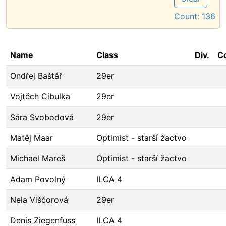
Count:
136
Name
Class
Div.
C
Ondřej Baštář
29er
Vojtěch Cibulka
29er
Sára Svobodová
29er
Matěj Maar
Optimist - starší žactvo
Michael Mareš
Optimist - starší žactvo
Adam Povolný
ILCA 4
Nela Viščorová
29er
Denis Ziegenfuss
ILCA 4