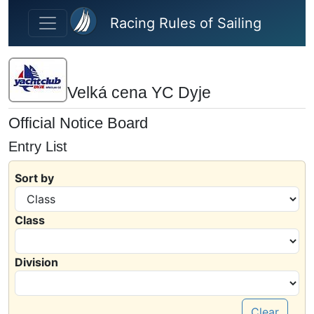
Skip to main content
Racing Rules of Sailing
Velká cena YC Dyje
Official Notice Board
Entry List
Sort by
Class
Division
Clear